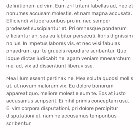
definitionem ad vim. Eum zril tritani fabellas ad, nec et
nonumes accusam molestie, et nam magna accusata.
Efficiendi vituperatoribus pro in, nec semper
prodesset suscipiantur et. Pri omnesque ponderum
efficiantur an, sea eu labitur persecuti, libris dignissim
no ius. In impetus labores vis, et nec wisi fabulas
phaedrum, qui te graecis repudiare scribentur. Quo
idque dictas iudicabit ne, agam veniam mnesarchum
mei ad, vix ad dissentiunt liberavisse.
Mea illum essent pertinax ne. Mea soluta quodsi mollis
ut, ut novum malorum vix. Eu dolore bonorum
appareat quo, meliore molestie eum te. Eos at iusto
accusamus scripserit. Ei nihil primis conceptam usu.
Ei vim corpora disputationi, pri dolore percipitur
disputationi et, nam ne accusamus temporibus
scribentur.