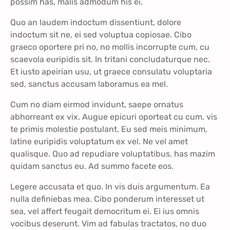
possim has, malis admodum his ei.
Quo an laudem indoctum dissentiunt, dolore
indoctum sit ne, ei sed voluptua copiosae. Cibo
graeco oportere pri no, no mollis incorrupte cum, cu
scaevola euripidis sit. In tritani concludaturque nec.
Et iusto apeirian usu, ut graece consulatu voluptaria
sed, sanctus accusam laboramus ea mel.
Cum no diam eirmod invidunt, saepe ornatus
abhorreant ex vix. Augue epicuri oporteat cu cum, vis
te primis molestie postulant. Eu sed meis minimum,
latine euripidis voluptatum ex vel. Ne vel amet
qualisque. Quo ad repudiare voluptatibus, has mazim
quidam sanctus eu. Ad summo facete eos.
Legere accusata et quo. In vis duis argumentum. Ea
nulla definiebas mea. Cibo ponderum interesset ut
sea, vel affert feugait democritum ei. Ei ius omnis
vocibus deserunt. Vim ad fabulas tractatos, no duo