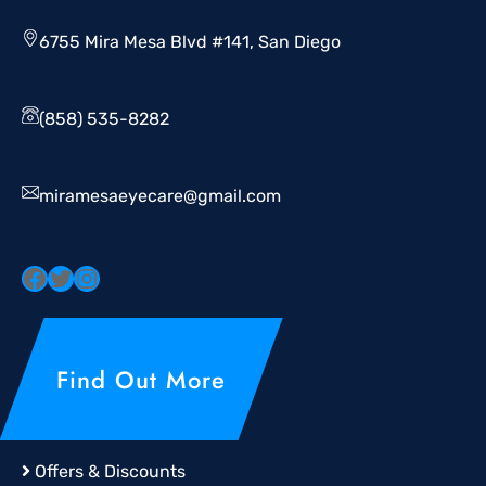
6755 Mira Mesa Blvd #141, San Diego
(858) 535-8282
miramesaeyecare@gmail.com
Find Out More
Offers & Discounts