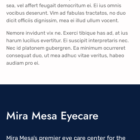
sea, vel affert feugait democritum ei. Ei ius omnis
vocibus deserunt. Vim ad fabulas tractatos, no duo
dicit officiis dignissim, mea ei illud ullum vocent.
Nemore invidunt vix ne. Exerci tibique has ad, at ius
harum lucilius evertitur. Ei suscipit interpretaris nec.
Nec id platonem gubergren. Ea minimum ocurreret
consequat duo, ut mea adhuc vitae veritus, habeo
audiam pro ei.
Mira Mesa Eyecare
Mira Mesa’s premier eye care center for the