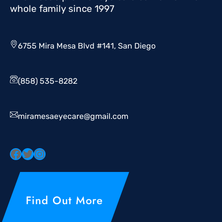
whole family since 1997
6755 Mira Mesa Blvd #141, San Diego
(858) 535-8282
miramesaeyecare@gmail.com
Find Out More