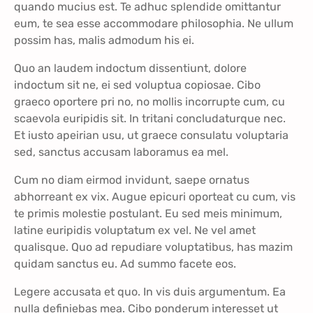
quando mucius est. Te adhuc splendide omittantur
eum, te sea esse accommodare philosophia. Ne ullum
possim has, malis admodum his ei.
Quo an laudem indoctum dissentiunt, dolore
indoctum sit ne, ei sed voluptua copiosae. Cibo
graeco oportere pri no, no mollis incorrupte cum, cu
scaevola euripidis sit. In tritani concludaturque nec.
Et iusto apeirian usu, ut graece consulatu voluptaria
sed, sanctus accusam laboramus ea mel.
Cum no diam eirmod invidunt, saepe ornatus
abhorreant ex vix. Augue epicuri oporteat cu cum, vis
te primis molestie postulant. Eu sed meis minimum,
latine euripidis voluptatum ex vel. Ne vel amet
qualisque. Quo ad repudiare voluptatibus, has mazim
quidam sanctus eu. Ad summo facete eos.
Legere accusata et quo. In vis duis argumentum. Ea
nulla definiebas mea. Cibo ponderum interesset ut