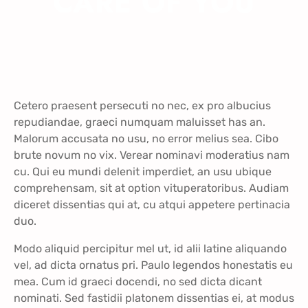
CARE OF YOU
Cetero praesent persecuti no nec, ex pro albucius
repudiandae, graeci numquam maluisset has an.
Malorum accusata no usu, no error melius sea. Cibo
brute novum no vix. Verear nominavi moderatius nam
cu. Qui eu mundi delenit imperdiet, an usu ubique
comprehensam, sit at option vituperatoribus. Audiam
diceret dissentias qui at, cu atqui appetere pertinacia
duo.
Modo aliquid percipitur mel ut, id alii latine aliquando
vel, ad dicta ornatus pri. Paulo legendos honestatis eu
mea. Cum id graeci docendi, no sed dicta dicant
nominati. Sed fastidii platonem dissentias ei, at modus